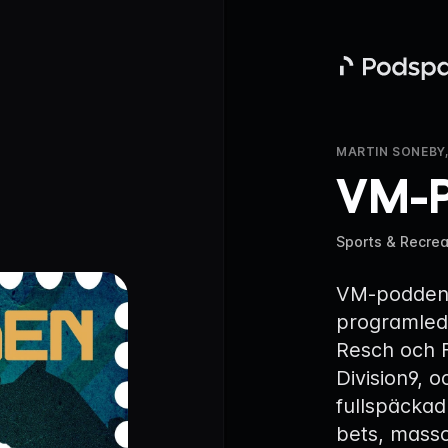
Podspace
MARTIN SONEBY,
VM-
Sports & Recrea
VM-podden ä
programled
Resch och F
Division9, o
fullspäckad
bets, masso