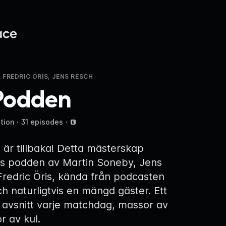
 FREDRIC ÖRIS, JENS RESCH
Podden
tion
・
31 episodes
・
r tillbaka! Detta mästerskap
s podden av Martin Soneby, Jens
redric Öris, kända från podcasten
ch naturligtvis en mängd gäster. Ett
 avsnitt varje matchdag, massor av
r av kul.