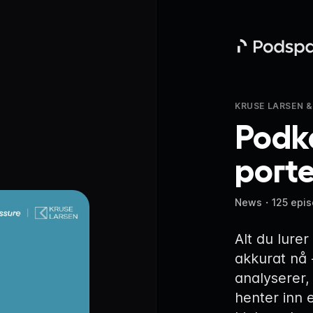
Podspace
KRUSE LARSEN &
Podk
porte
News
・
125 epi
Alt du lurer
akkurat nå -
analyserer,
henter inn 