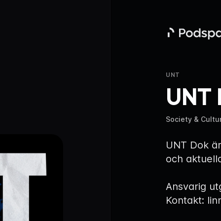
Podspace
UNT
UNT 
Society & Cultu
UNT Dok är
och aktuella
Ansvarig ut
Kontakt: li