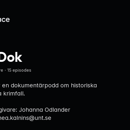
Dok
re
・
15 episodes
 en dokumentärpodd om historiska
 krimfall.
givare: Johanna Odlander
nnea.kalnins@unt.se