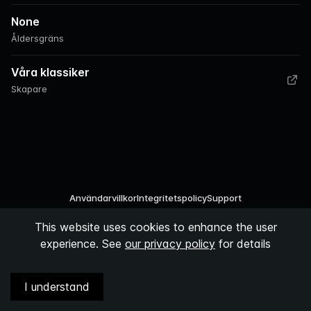
None
Åldersgräns
Våra klassiker
Skapare
Användarvillkor
Integritetspolicy
Support
This website uses cookies to enhance the user
©
2026
Podspace AB
experience. See
our privacy policy
for details
I understand