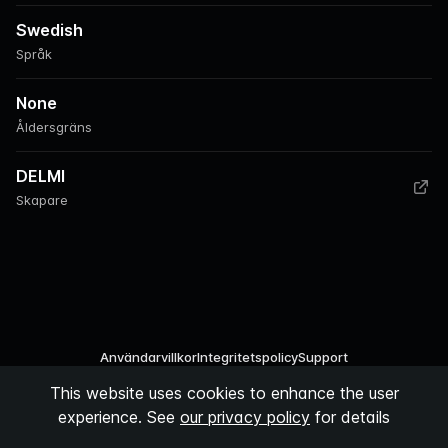
Swedish
Språk
None
Åldersgräns
DELMI
Skapare
Användarvillkor
Integritetspolicy
Support
This website uses cookies to enhance the user
©
2026
Podspace AB
experience. See
our privacy policy
for details