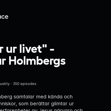
 ur livet" -
ar Holmbergs
uality
・
350 episodes
mberg samtalar med kända och
iskor, som berättar glimtar ur
h erfarenheter av Jesus närvaro och