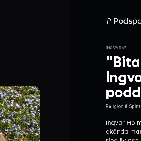
Podspace
INGVAR47
"Bitar
Ingv
podd
Religion & Spirit
Ingvar Hol
okända männ
sina liv oc