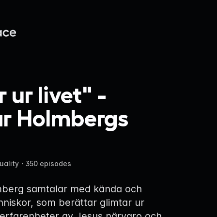
 ur livet" -
ar Holmbergs
uality
・
350 episodes
mberg samtalar med kända och
iskor, som berättar glimtar ur
h erfarenheter av Jesus närvaro och