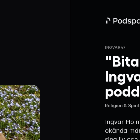
Podspace
INGVAR47
"Bitar
Ingv
podd
Religion & Spirit
Ingvar Hol
okända männ
sina liv oc