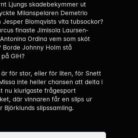
rnt Ljungs skadebekymmer ut
yckte Milanspelaren Demetrio
m Jesper Blomqvists vita tubsockor?
arcus finaste Jimisola Laursen-
 Antonina Ordina vem som sköt
? Borde Johnny Holm stå
l på GIH?
är för stor, eller för liten, för Snett
Missa inte heller chansen att delta i
st nu klurigaste frågesport
et, där vinnaren får en slips ur
 Björklunds slipssamling.