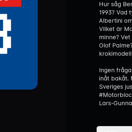
Hur såg Be
1993? Vad t
Albertini o
Vilket är M
minne? Vet
Olof Palme
krokimodel
Ingen fråga 
inåt bakåt. 
Sveriges ju
#Motorblock
Lars-Gunnar