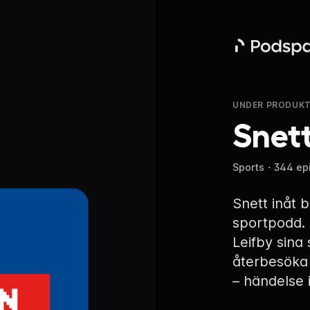
Podspace
UNDER PRODUKT
Snett
Sports
・
344 ep
Snett inåt 
sportpodd.
Leifby sina
återbesöka 
– händelse i