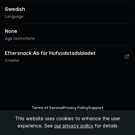
Swedish
Language
None
Age restrictions
Eftersnack Ab för Hufvudstadsbladet
Creator
Terms of Service
Privacy Policy
Support
This website uses cookies to enhance the user
©
2026
Podspace AB
experience. See
our privacy policy
for details