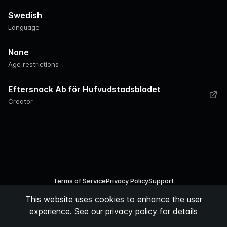
Swedish
Language
None
Age restrictions
Eftersnack Ab för Hufvudstadsbladet
Creator
Terms of Service
Privacy Policy
Support
This website uses cookies to enhance the user
©
2026
Podspace AB
experience. See
our privacy policy
for details