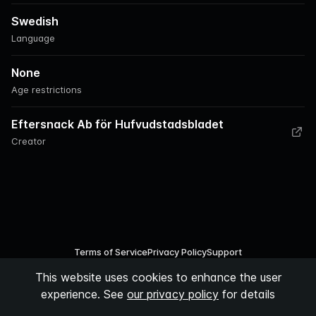
Swedish
Language
None
Age restrictions
Eftersnack Ab för Hufvudstadsbladet
Creator
Terms of Service
Privacy Policy
Support
This website uses cookies to enhance the user
©
2026
Podspace AB
experience. See
our privacy policy
for details