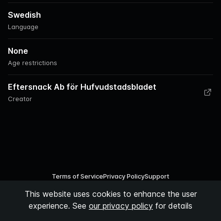
Swedish
Language
None
Age restrictions
Eftersnack Ab för Hufvudstadsbladet
Creator
Terms of Service
Privacy Policy
Support
This website uses cookies to enhance the user
©
2026
Podspace AB
experience. See
our privacy policy
for details