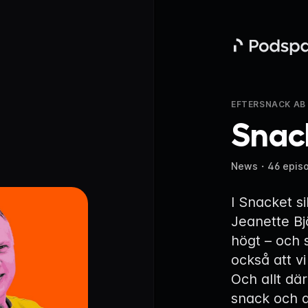
Podspace
EFTERSNACK AB
Snac
News
・
46 epis
I Snacket s
Jeanette Bj
högt – och 
också att vi
Och allt dä
snack och 