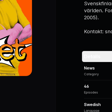
Svenskfinla
världen. Fo
2005).
Kontakt: sn
Details
News
Category
46
Episodes
Swedish
Language