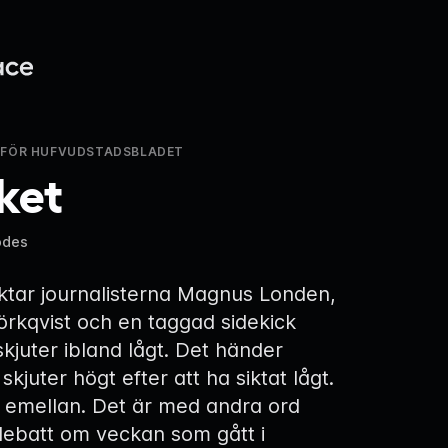
 FÖR HUFVUDSTADSBLADET
ket
odes
iktar journalisterna Magnus Londen,
örkqvist och en taggad sidekick
skjuter ibland lågt. Det händer
 skjuter högt efter att ha siktat lågt.
r emellan. Det är med andra ord
debatt om veckan som gått i