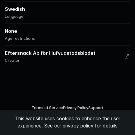
Swedish
Language
None
Age restrictions
Eftersnack Ab för Hufvudstadsbladet
Creator
Terms of Service
Privacy Policy
Support
This website uses cookies to enhance the user
©
2026
Podspace AB
experience. See
our privacy policy
for details