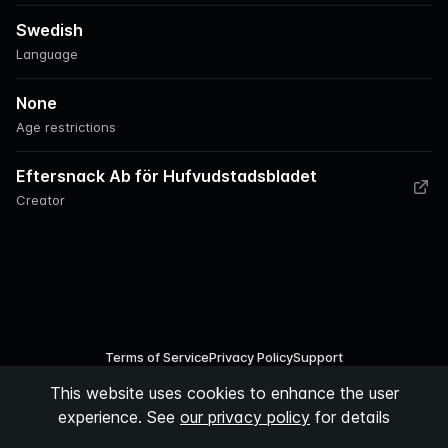
Swedish
Language
None
Age restrictions
Eftersnack Ab för Hufvudstadsbladet
Creator
Terms of Service
Privacy Policy
Support
This website uses cookies to enhance the user
©
2026
Podspace AB
experience. See
our privacy policy
for details