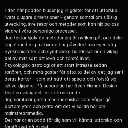
Navigation
I den här podden bjuder jag in gäster för att utforska
livets djupare dimensioner – genom samtal om själslig
utveckling, inre resor och metoder som kan hjälpa oss
vidare i våra personliga processer.
Jag testar själv de metoder jag är nyfiken på, och delar
öppet med mig av hur de har påverkat min egen väg.
Synkroniciteter och symboliska händelser är en viktig
del av mitt sätt att leva och förstå livet.
Psykologisk astrologi är ett stort intresse sedan
tonåren, och mina gäster får ofta ta del av det jag ser i
deras kartor – som ett sätt att spegla och förstå sig
själva djupare. På senare tid har även Human Design
blivit en viktig del i mitt utforskande.
Jag samtalar gärna med människor som vågar gå
bortom ytan och prata om det vi sällan hör om i
mainstreammedia.
Det här är en podd för dig som vill känna, utforska och
förstå livet på djupet.