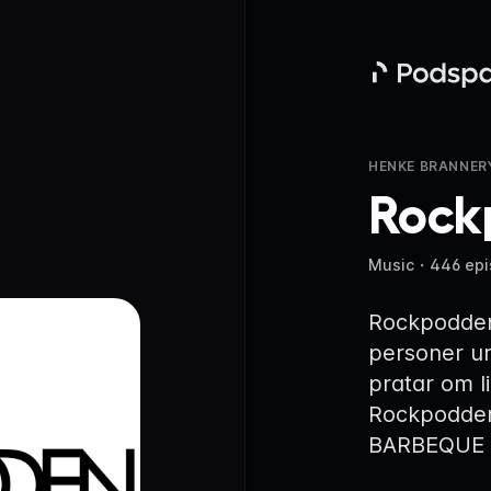
Podspace
HENKE BRANNER
Rock
Music
・
446 ep
Rockpodden
personer ur
pratar om l
Rockpodden
BARBEQUE