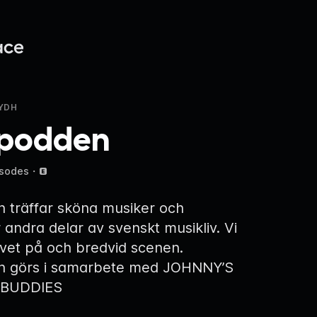
YDH
podden
isodes
・
 träffar sköna musiker och
 andra delar av svenskt musikliv. Vi
ivet på och bredvid scenen.
 görs i samarbete med JOHNNY’S
 BUDDIES