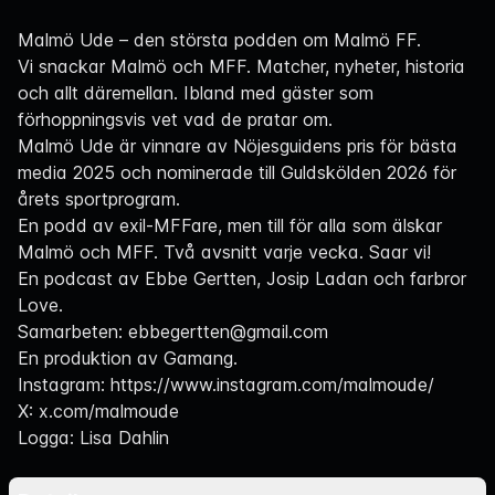
Navigation
Malmö Ude – den största podden om Malmö FF.
Vi snackar Malmö och MFF. Matcher, nyheter, historia
och allt däremellan. Ibland med gäster som
förhoppningsvis vet vad de pratar om.
Malmö Ude är vinnare av Nöjesguidens pris för bästa
media 2025 och nominerade till Guldskölden 2026 för
årets sportprogram.
En podd av exil-MFFare, men till för alla som älskar
Malmö och MFF. Två avsnitt varje vecka. Saar vi!
En podcast av Ebbe Gertten, Josip Ladan och farbror
Love.
Samarbeten:
ebbegertten@gmail.com
En produktion av Gamang.
Instagram:
https://www.instagram.com/malmoude/
X:
x.com/malmoude
Logga: Lisa Dahlin