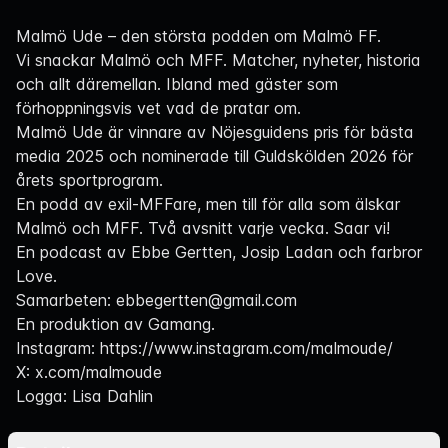
Navigation
Malmö Ude – den största podden om Malmö FF.
Vi snackar Malmö och MFF. Matcher, nyheter, historia
och allt däremellan. Ibland med gäster som
förhoppningsvis vet vad de pratar om.
Malmö Ude är vinnare av Nöjesguidens pris för bästa
media 2025 och nominerade till Guldskölden 2026 för
årets sportprogram.
En podd av exil-MFFare, men till för alla som älskar
Malmö och MFF. Två avsnitt varje vecka. Saar vi!
En podcast av Ebbe Gertten, Josip Ladan och farbror
Love.
Samarbeten:
ebbegertten@gmail.com
En produktion av Gamang.
Instagram:
https://www.instagram.com/malmoude/
X:
x.com/malmoude
Logga: Lisa Dahlin