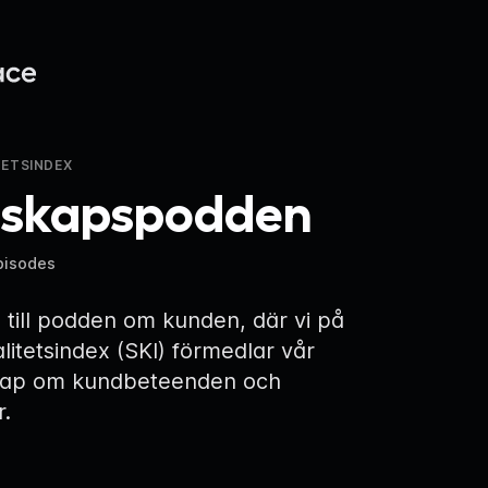
TETSINDEX
skapspodden
pisodes
till podden om kunden, där vi på
litetsindex (SKI) förmedlar vår
kap om kundbeteenden och
.