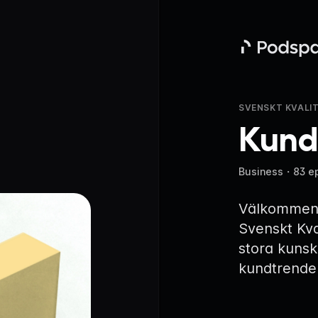
Podspace
SVENSKT KVALI
Kund
Business
・
83 e
Välkommen 
Svenskt Kva
stora kuns
kundtrender