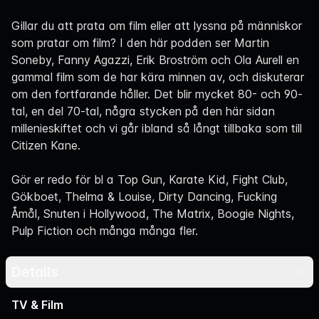
Navigation
Gillar du att prata om film eller att lyssna på människor
som pratar om film? I den här podden ser Martin
Soneby, Fanny Agazzi, Erik Broström och Ola Aurell en
gammal film som de har kära minnen av, och diskuterar
om den fortfarande håller. Det blir mycket 80- och 90-
tal, en del 70-tal, några stycken på den här sidan
millenieskiftet och vi går ibland så långt tillbaka som till
Citizen Kane.
Gör er redo för bl a Top Gun, Karate Kid, Fight Club,
Gökboet, Thelma & Louise, Dirty Dancing, Fucking
Åmål, Snuten i Hollywood, The Matrix, Boogie Nights,
Pulp Fiction och många många fler.
Details
TV & Film