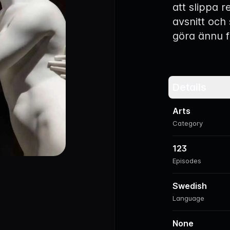
att slippa r
avsnitt och
göra ännu f
Details
Arts
Category
123
Episodes
Swedish
Language
None