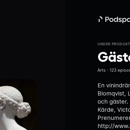
Podspace
UNDER PRODUKT
Gäst
Arts
・
123 episo
En vinindrä
Blomqvist, 
och gäster
Kärde, Vict
Prenumere
http://www