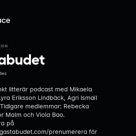
ION
abudet
des
nkt litterär podcast med Mikaela
Lyra Eriksson Lindbäck, Agri Ismaïl
. Tidigare medlemmar: Rebecka
or Malm och Viola Bao.
ra på
.gastabudet.com/prenumerera
för