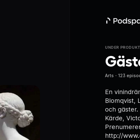
Podspace
UNDER PRODUKT
Gäst
Arts
・
123 episo
En vinindrä
Blomqvist, 
och gäster
Kärde, Vict
Prenumere
http://www