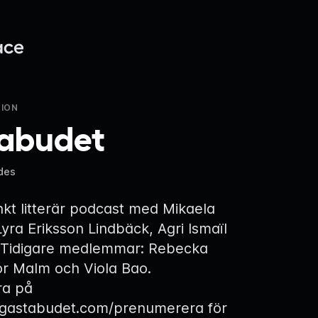
ION
abudet
des
nkt litterär podcast med Mikaela
Lyra Eriksson Lindbäck, Agri Ismaïl
. Tidigare medlemmar: Rebecka
or Malm och Viola Bao.
ra på
.gastabudet.com/prenumerera
för