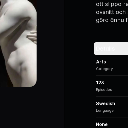
att slippa r
avsnitt och
göra ännu f
Details
Arts
Category
123
Episodes
Swedish
Language
None