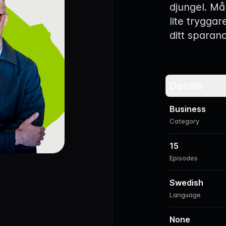
djungel. Mål
lite tryggar
ditt sparand
Details
Business
Category
15
Episodes
Swedish
Language
None