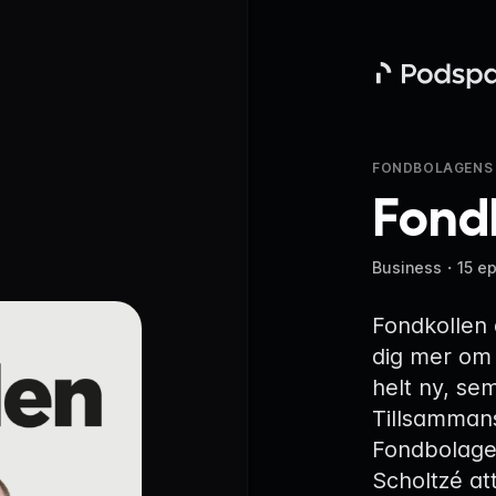
Podspace
FONDBOLAGENS 
Fond
Business
・
15 e
Fondkollen 
dig mer om
helt ny, sem
Tillsamman
Fondbolage
Scholtzé a