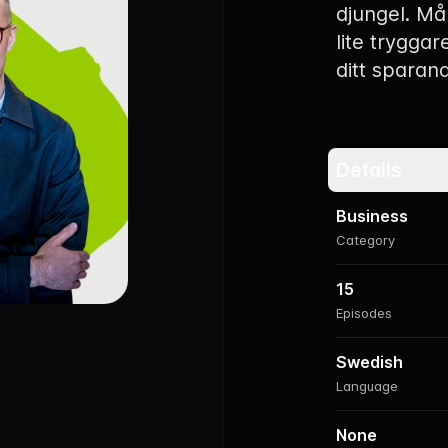
djungel. Mål
lite tryggar
ditt sparand
Details
Business
Category
15
Episodes
Swedish
Language
None