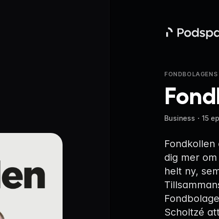
Podspace
FONDBOLAGENS 
Fond
Business
・
15 e
Fondkollen 
dig mer om
helt ny, sem
Tillsamman
Fondbolage
Scholtzé a