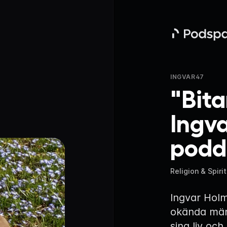
Podspace
INGVAR47
"Bitar
Ingv
podd
Religion & Spirit
Ingvar Hol
okända männ
sina liv oc