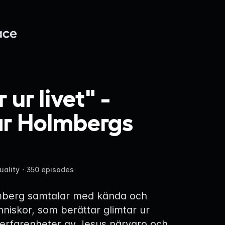
 ur livet" -
ar Holmbergs
uality
・
350 episodes
mberg samtalar med kända och
iskor, som berättar glimtar ur
h erfarenheter av Jesus närvaro och