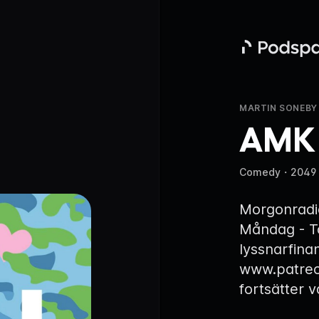
Podspace
MARTIN SONEBY
AMK
Comedy
・
2049
Morgonradi
Måndag - T
lyssnarfina
www.patre
fortsätter 