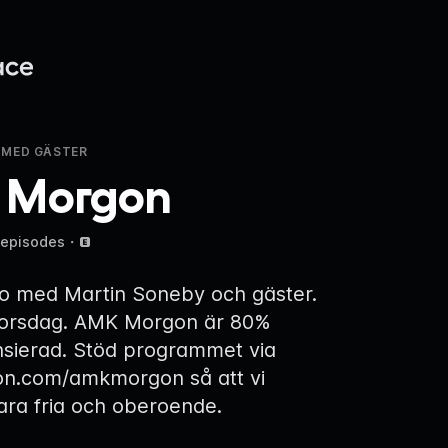
 MED GÄSTER
 Morgon
 episodes
・
o med Martin Soneby och gäster.
orsdag. AMK Morgon är 80%
nsierad. Stöd programmet via
on.com/amkmorgon
så att vi
vara fria och oberoende.