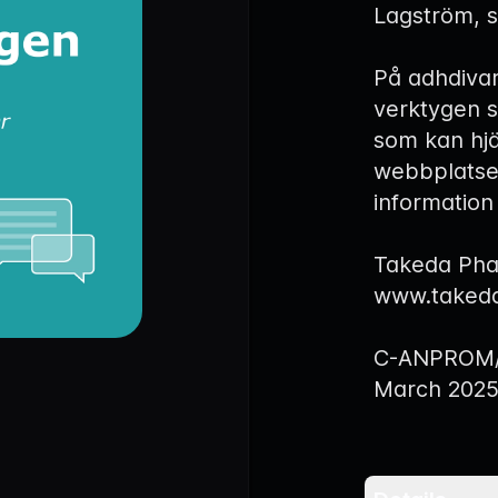
Lagström, s
På
adhdiva
verktygen s
som kan hjä
webbplatse
informatio
Takeda Ph
www.takeda
C-ANPROM/S
March 202