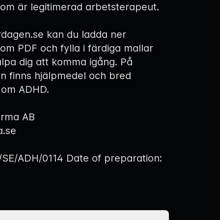
om är legitimerad arbetsterapeut.
rdagen.se
kan du ladda ner
om PDF och fylla i färdiga mallar
lpa dig att komma igång. På
n finns hjälpmedel och bred
n om ADHD.
arma AB
.se
E/ADH/0114 Date of preparation:
5