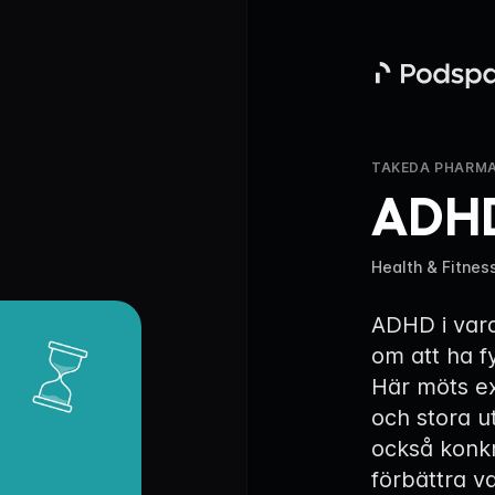
Podspace
TAKEDA PHARMA
ADHD
Health & Fitnes
ADHD i var
om att ha fy
Här möts ex
och stora u
också konkr
förbättra v